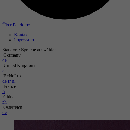
Über Pandomo
Kontakt
Impressum
Standort / Sprache auswählen
Germany
de
United Kingdom
en
BeNeLux
de
fr
nl
France
fr
China
zh
Österreich
de