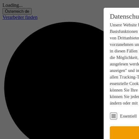
Loading...
Österreich
de
Datenschu
Verarbeiter finden
Unsere Website 
Basisfunktionen
von Drittanbiete
vorzunehmen und
in diesen Fällen
die Möglichkeit
ausgelesen werde
anzeigen“ und in
allen Tracking-
essenzielle Cook
können Sie Ihre
können Sie jeder
ändern oder mit
Essentiell