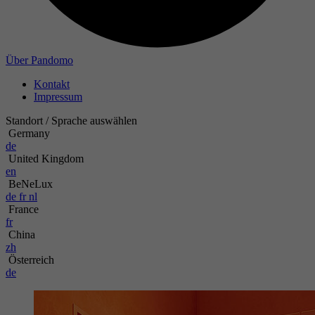
Zweck
Name
Über Pandomo
Kontakt
Anbieter
Impressum
Laufzeit
Standort / Sprache auswählen
Germany
de
Zweck
United Kingdom
en
BeNeLux
de
fr
nl
France
fr
China
zh
Österreich
de