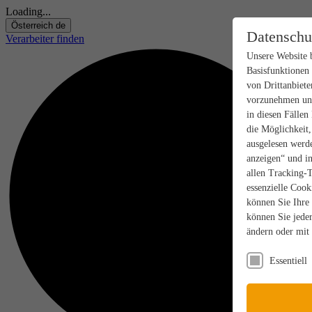
Loading...
Österreich
de
Datenschu
Verarbeiter finden
Unsere Website 
Basisfunktionen
von Drittanbiete
vorzunehmen und
in diesen Fällen
die Möglichkeit
ausgelesen werde
anzeigen“ und in
allen Tracking-
essenzielle Cook
können Sie Ihre
können Sie jeder
ändern oder mit
Essentiell