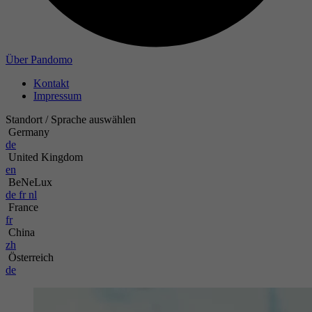
Zweck
Name
Über Pandomo
Kontakt
Anbieter
Impressum
Laufzeit
Standort / Sprache auswählen
Germany
de
Zweck
United Kingdom
en
BeNeLux
de
fr
nl
France
fr
China
zh
Österreich
de