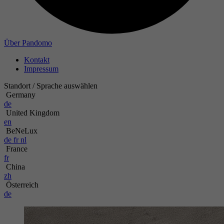
Über Pandomo
Kontakt
Impressum
Standort / Sprache auswählen
Germany
de
United Kingdom
en
BeNeLux
de
fr
nl
France
fr
China
zh
Österreich
de