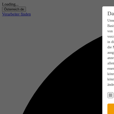
Loading...
Österreich
de
Da
Verarbeiter finden
Unse
Basi
von 
vorz
in d
die 
ausg
anze
alle
esse
könn
könn
ände