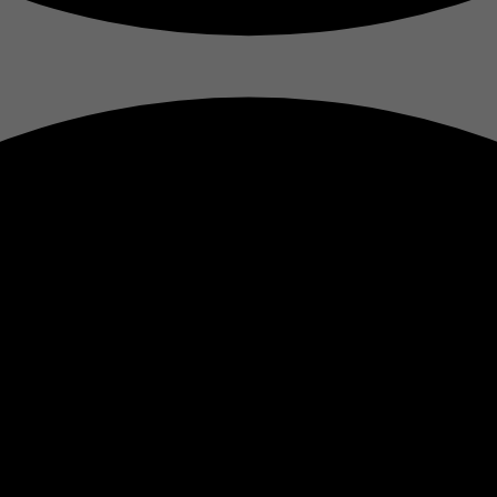
Laufzeit
1 Tag
Cookie von Google zur Steuerung der erweiterten Script-
Zweck
und Ereignisbehandlung.
Name
__utma
Anbieter
Google Analytics
Laufzeit
2 Jahre
Zweck
Tracking
Name
__utmb
Anbieter
Google Analytics