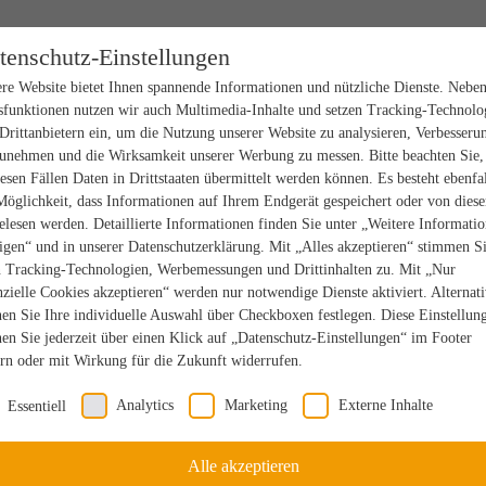
tenschutz-Einstellungen
re Website bietet Ihnen spannende Informationen und nützliche Dienste. Nebe
sfunktionen nutzen wir auch Multimedia-Inhalte und setzen Tracking-Technolo
Drittanbietern ein, um die Nutzung unserer Website zu analysieren, Verbesseru
unehmen und die Wirksamkeit unserer Werbung zu messen. Bitte beachten Sie,
iesen Fällen Daten in Drittstaaten übermittelt werden können. Es besteht ebenfal
Möglichkeit, dass Informationen auf Ihrem Endgerät gespeichert oder von dies
elesen werden. Detaillierte Informationen finden Sie unter „Weitere Informati
igen“ und in unserer Datenschutzerklärung. Mit „Alles akzeptieren“ stimmen S
n Tracking-Technologien, Werbemessungen und Drittinhalten zu. Mit „Nur
nzielle Cookies akzeptieren“ werden nur notwendige Dienste aktiviert. Alternat
en Sie Ihre individuelle Auswahl über Checkboxen festlegen. Diese Einstellun
en Sie jederzeit über einen Klick auf „Datenschutz-Einstellungen“ im Footer
rn oder mit Wirkung für die Zukunft widerrufen.
Analytics
Marketing
Externe Inhalte
Essentiell
Alle akzeptieren