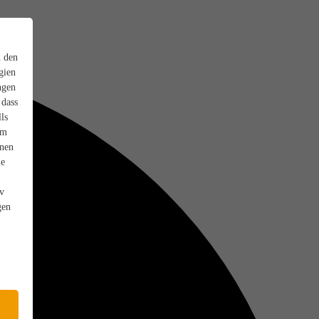
n den
gien
ngen
 dass
ls
em
onen
ie
iv
gen