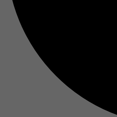
Ma
In
Si
Ih
Re
Ex
Wi
In