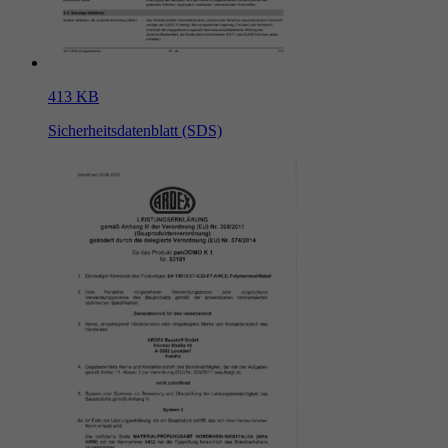
413 KB
Sicherheitsdatenblatt (SDS)