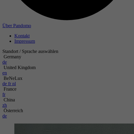
Über Pandomo
Kontakt
Impressum
Standort / Sprache auswählen
Germany
de
United Kingdom
en
BeNeLux
de
fr
nl
France
fr
China
zh
Österreich
de