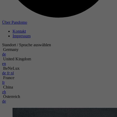
Über Pandomo
Kontakt
Impressum
Standort / Sprache auswählen
Germany
de
United Kingdom
en
BeNeLux
de
fr
nl
France
fr
China
zh
Österreich
de