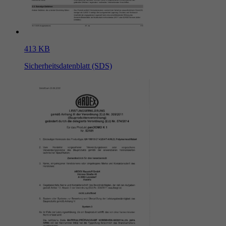
413 KB
Sicherheitsdatenblatt (SDS)