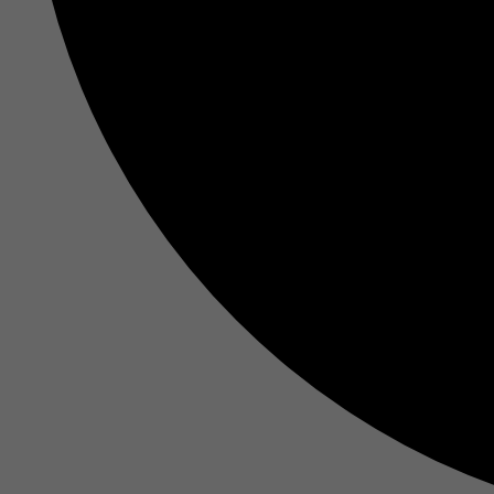
Ma
In
Si
Ih
Re
Ex
Wi
In