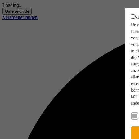
Loading...
Österreich
de
Da
Verarbeiter finden
Unse
Basi
von 
vorz
in d
die 
ausg
anze
alle
esse
könn
könn
ände