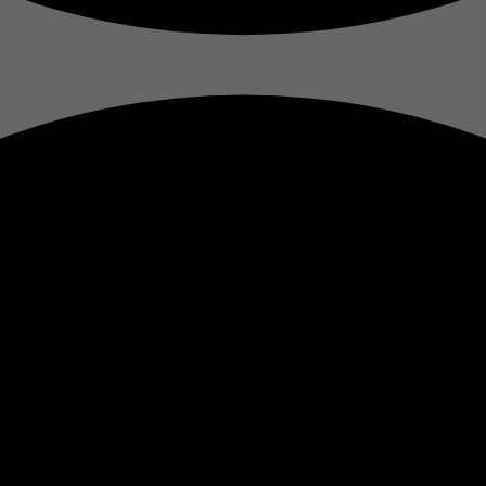
Laufzeit
1 Tag
Cookie von Google zur Steuerung der erweiterten Script-
Zweck
und Ereignisbehandlung.
Name
__utma
Anbieter
Google Analytics
Laufzeit
2 Jahre
Zweck
Tracking
Name
__utmb
Anbieter
Google Analytics