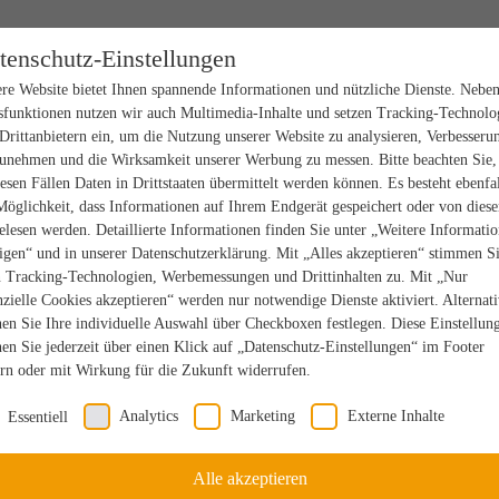
tenschutz-Einstellungen
re Website bietet Ihnen spannende Informationen und nützliche Dienste. Nebe
sfunktionen nutzen wir auch Multimedia-Inhalte und setzen Tracking-Technolo
Drittanbietern ein, um die Nutzung unserer Website zu analysieren, Verbesseru
unehmen und die Wirksamkeit unserer Werbung zu messen. Bitte beachten Sie,
iesen Fällen Daten in Drittstaaten übermittelt werden können. Es besteht ebenfal
Möglichkeit, dass Informationen auf Ihrem Endgerät gespeichert oder von dies
elesen werden. Detaillierte Informationen finden Sie unter „Weitere Informati
igen“ und in unserer Datenschutzerklärung. Mit „Alles akzeptieren“ stimmen S
n Tracking-Technologien, Werbemessungen und Drittinhalten zu. Mit „Nur
nzielle Cookies akzeptieren“ werden nur notwendige Dienste aktiviert. Alternat
en Sie Ihre individuelle Auswahl über Checkboxen festlegen. Diese Einstellun
en Sie jederzeit über einen Klick auf „Datenschutz-Einstellungen“ im Footer
rn oder mit Wirkung für die Zukunft widerrufen.
Analytics
Marketing
Externe Inhalte
Essentiell
Alle akzeptieren