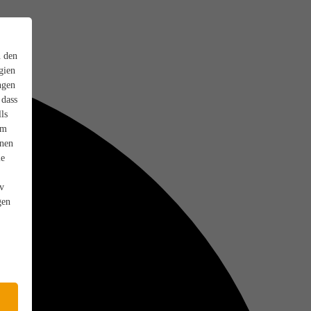
n den
gien
ngen
 dass
ls
em
onen
ie
iv
gen