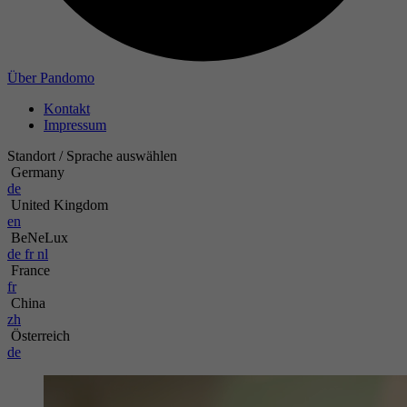
Zweck
Name
Über Pandomo
Kontakt
Anbieter
Impressum
Laufzeit
Standort / Sprache auswählen
Germany
de
Zweck
United Kingdom
en
BeNeLux
de
fr
nl
France
fr
China
zh
Österreich
de