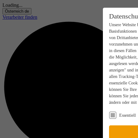
Loading...
Österreich
de
Datenschu
Verarbeiter finden
Unsere Website 
Basisfunktionen
von Drittanbiete
vorzunehmen und
in diesen Fällen
die Möglichkeit
ausgelesen werde
anzeigen“ und in
allen Tracking-
essenzielle Cook
können Sie Ihre
können Sie jeder
ändern oder mit
Essentiell