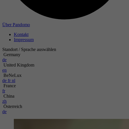
Zweck
Name
Über Pandomo
Kontakt
Anbieter
Impressum
Laufzeit
Standort / Sprache auswählen
Germany
de
Zweck
United Kingdom
en
BeNeLux
de
fr
nl
France
fr
China
zh
Österreich
de