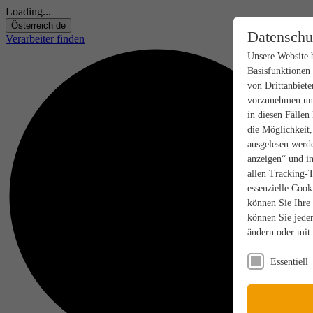
Loading...
Österreich
de
Datenschu
Verarbeiter finden
Unsere Website 
Basisfunktionen
von Drittanbiete
vorzunehmen und
in diesen Fällen
die Möglichkeit
ausgelesen werde
anzeigen“ und in
allen Tracking-
essenzielle Cook
können Sie Ihre
können Sie jeder
ändern oder mit
Essentiell