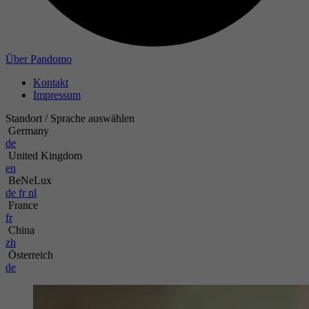
Zweck
Name
Über Pandomo
Kontakt
Anbieter
Impressum
Laufzeit
Standort / Sprache auswählen
Germany
de
Zweck
United Kingdom
en
BeNeLux
de
fr
nl
France
fr
China
zh
Österreich
de