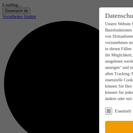
Loading...
Österreich
de
Datenschu
Verarbeiter finden
Unsere Website 
Basisfunktionen
von Drittanbiete
vorzunehmen und
in diesen Fällen
die Möglichkeit
ausgelesen werde
anzeigen“ und in
allen Tracking-
essenzielle Cook
können Sie Ihre
können Sie jeder
ändern oder mit
Essentiell