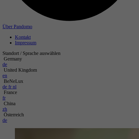
Zweck
Name
Über Pandomo
Kontakt
Anbieter
Impressum
Laufzeit
Standort / Sprache auswählen
Germany
de
Zweck
United Kingdom
en
BeNeLux
de
fr
nl
France
fr
China
zh
Österreich
de