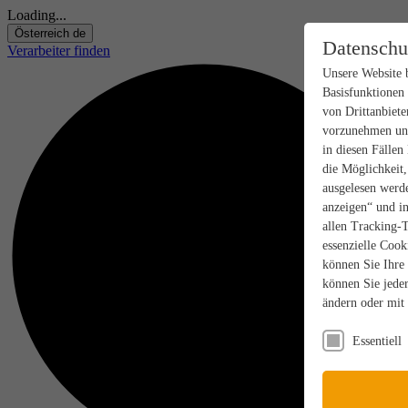
Loading...
Österreich
de
Datenschu
Verarbeiter finden
Unsere Website 
Basisfunktionen
von Drittanbiete
vorzunehmen und
in diesen Fällen
die Möglichkeit
ausgelesen werde
anzeigen“ und in
allen Tracking-
essenzielle Cook
können Sie Ihre
können Sie jeder
ändern oder mit
Essentiell