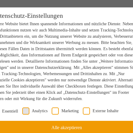
tenschutz-Einstellungen
re Website bietet Ihnen spannende Informationen und nützliche Dienste. Nebe
sfunktionen nutzen wir auch Multimedia-Inhalte und setzen Tracking-Technolo
Drittanbietern ein, um die Nutzung unserer Website zu analysieren, Verbesseru
unehmen und die Wirksamkeit unserer Werbung zu messen. Bitte beachten Sie,
iesen Fällen Daten in Drittstaaten übermittelt werden können. Es besteht ebenfal
Möglichkeit, dass Informationen auf Ihrem Endgerät gespeichert oder von dies
elesen werden. Detaillierte Informationen finden Sie unter „Weitere Informati
igen“ und in unserer Datenschutzerklärung. Mit „Alles akzeptieren“ stimmen S
n Tracking-Technologien, Werbemessungen und Drittinhalten zu. Mit „Nur
nzielle Cookies akzeptieren“ werden nur notwendige Dienste aktiviert. Alternat
en Sie Ihre individuelle Auswahl über Checkboxen festlegen. Diese Einstellun
en Sie jederzeit über einen Klick auf „Datenschutz-Einstellungen“ im Footer
rn oder mit Wirkung für die Zukunft widerrufen.
Analytics
Marketing
Externe Inhalte
Essentiell
Alle akzeptieren