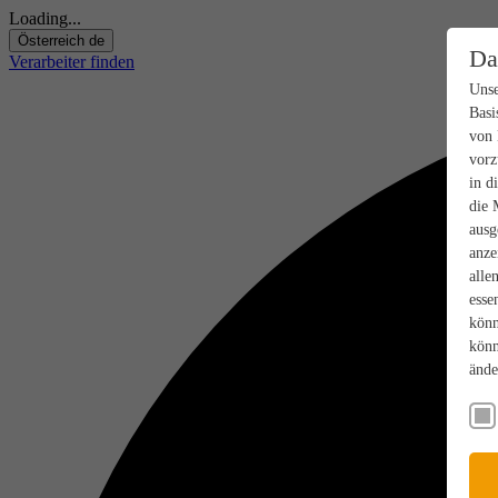
Loading...
Österreich
de
Da
Verarbeiter finden
Unse
Basi
von 
vorz
in d
die 
ausg
anze
alle
esse
könn
könn
ände