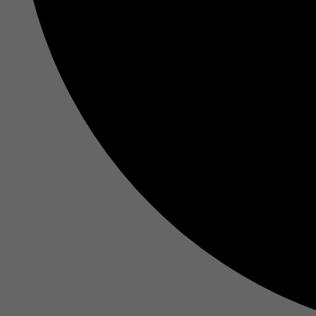
Ma
In
Si
Ih
Re
Ex
Wi
In