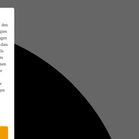
n den
gien
ngen
 dass
ls
em
onen
ie
iv
gen