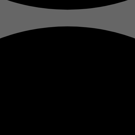
Laufzeit
1 Tag
Cookie von Google zur Steuerung der erweiterten Script-
Zweck
und Ereignisbehandlung.
Name
__utma
Anbieter
Google Analytics
Laufzeit
2 Jahre
Zweck
Tracking
Name
__utmb
Anbieter
Google Analytics