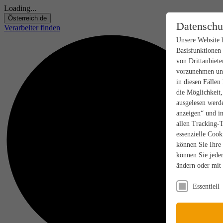
Loading...
Österreich
de
Datenschu
Verarbeiter finden
Unsere Website 
Basisfunktionen
von Drittanbiete
vorzunehmen und
in diesen Fällen
die Möglichkeit
ausgelesen werde
anzeigen“ und in
allen Tracking-
essenzielle Cook
können Sie Ihre
können Sie jeder
ändern oder mit
Essentiell