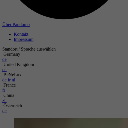
Zweck
Name
Über Pandomo
Kontakt
Anbieter
Impressum
Laufzeit
Standort / Sprache auswählen
Germany
de
Zweck
United Kingdom
en
BeNeLux
de
fr
nl
France
fr
China
zh
Österreich
de