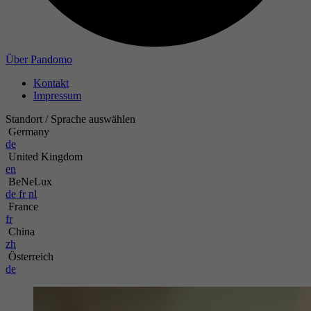
Zweck
Name
Über Pandomo
Kontakt
Anbieter
Impressum
Laufzeit
Standort / Sprache auswählen
Germany
de
Zweck
United Kingdom
en
BeNeLux
de
fr
nl
France
fr
China
zh
Österreich
de