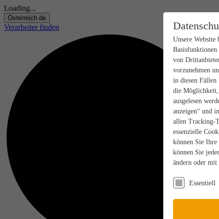
Loading...
Österreich
de
Datenschu
Verarbeiter finden
Unsere Website 
Basisfunktionen
von Drittanbiete
vorzunehmen und
in diesen Fällen
die Möglichkeit
ausgelesen werde
anzeigen“ und in
allen Tracking-
essenzielle Cook
können Sie Ihre
können Sie jeder
ändern oder mit
Essentiell